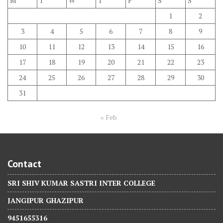
M
T
W
T
F
S
S
1
2
3
4
5
6
7
8
9
10
11
12
13
14
15
16
17
18
19
20
21
22
23
24
25
26
27
28
29
30
31
« Feb
Contact
SRI SHIV KUMAR SASTRI INTER COLLEGE
JANGIPUR GHAZIPUR
9451655316